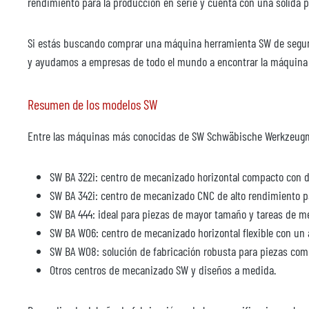
rendimiento para la producción en serie y cuenta con una sólida pre
Cambio de gama estrella - 3000 rpm - delta
Diámetro del cojinete del husillo 100 mm
Si estás buscando comprar una máquina herramienta SW de segund
Disposición de los rodamientos delanteros cuádruple T-0-T
y ayudamos a empresas de todo el mundo a encontrar la máquina
Lubricación del husillo 01-mlnmal lubricación
Interfaz de herramienta eje hueco OIN69893-HSK-A100
Mordaza de la herramienta de accionamiento mecánico
Resumen de los modelos SW
Fuerza de sujeción > 46 kN
Entre las máquinas más conocidas de SW Schwäbische Werkzeug
Transferencia de medios, radial, aire de limpieza, control del si
Transferencia de medios, central, lubricante refrigerante: emulsi
SW BA 322i: centro de mecanizado horizontal compacto con d
Transferencia de medios, central, MMKS: aerosol < 5 bar
SW BA 342i: centro de mecanizado CNC de alto rendimiento pa
SW BA 444: ideal para piezas de mayor tamaño y tareas de m
Compensación de torsión
SW BA W06: centro de mecanizado horizontal flexible con un 
SW BA W08: solución de fabricación robusta para piezas com
Módulo de compensación hidráulica para el 4º eje. Utilizado para dispo
Otros centros de mecanizado SW y diseños a medida.
descentradas. Par de compensación (ajustable) < 450 Nm Constante d