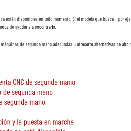
 están disponibles en todo momento. Si el modelo que busca —por ejem
dos de ayudarle a encontrarlo.
 máquinas de segunda mano adecuadas u ofrecerte alternativas de alto r
 según el plan de asignación estándar)
ienta CNC de segunda mano
do de segunda mano
sin grumos, sin esteras)
de segunda mano
ación y la puesta en marcha