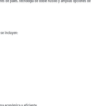
s de palés, tecnología de doble husillo y amplias opciones de
 se incluyen:
ma económica y eficiente.