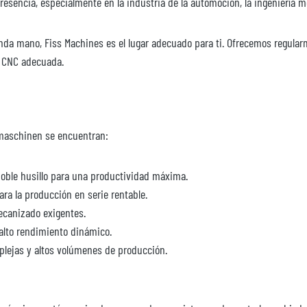
sencia, especialmente en la industria de la automoción, la ingeniería mec
a mano, Fiss Machines es el lugar adecuado para ti. Ofrecemos regula
 CNC adecuada.
maschinen se encuentran:
stema de plato
ón, aceite &lt; 80 bar
oble husillo para una productividad máxima.
ra la producción en serie rentable.
ecanizado exigentes.
alto rendimiento dinámico.
plejas y altos volúmenes de producción.
sitivos sensibles a la torsión y cargas
e par 1,8 Nm/bar.