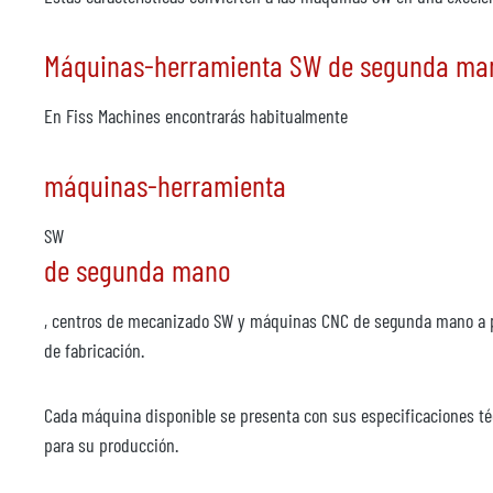
- Par nominal 350 Nm
Máquinas-herramienta SW de segunda man
- Velocidad máx. 50 rpm
En Fiss Machines encontrarás habitualmente
- Tolerancia de posición sin carga Tp" 1 r:r
máquinas-herramienta
- Par tangencial 2000 Nm Sujeción mecánica, liberación hidráulica
SW
de segunda mano
- Momento de peso 150 Nm
, centros de mecanizado SW y máquinas CNC de segunda mano a pre
Distribuidor giratorio
de fabricación.
- Para zonas de trabajo 1 y 2 (eje A, lJ)
Cada máquina disponible se presenta con sus especificaciones técn
para su producción.
- Sin control - Sellado contra fugas de aceite