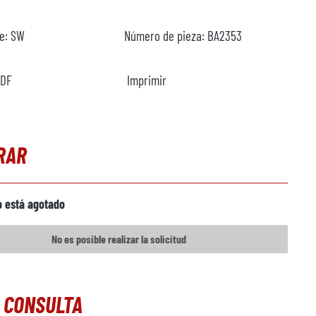
te:
SW
Número de pieza:
BA2353
PDF
Imprimir
RAR
o está agotado
No es posible realizar la solicitud
 CONSULTA