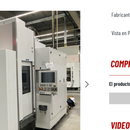
Fabrican
Vista en 
COMP
El product
VIDEO