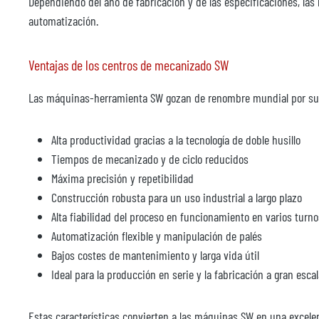
Dependiendo del año de fabricación y de las especificaciones, la
5º eje, accionamiento directo doble
automatización.
Compuesto de:
Ventajas de los centros de mecanizado SW
- 2 mesas NC de accionamiento directo
Las máquinas-herramienta SW gozan de renombre mundial por su cali
2x 0 340 mm (eje C1/C2 o W1/IN2) instaladas en un travesaño común
Alta productividad gracias a la tecnología de doble husillo
Tiempos de mecanizado y de ciclo reducidos
- Medición angular directa y absoluta
Máxima precisión y repetibilidad
Construcción robusta para un uso industrial a largo plazo
- Dimensiones máx. del dispositivo 2x 0 600 x 225 mm (400 mm)
Alta fiabilidad del proceso en funcionamiento en varios turno
Automatización flexible y manipulación de palés
- Peso máx. de la fijación 2x 120 kg
Bajos costes de mantenimiento y larga vida útil
Ideal para la producción en serie y la fabricación a gran esca
- Par máximo 490 Nm
Estas características convierten a las máquinas SW en una excel