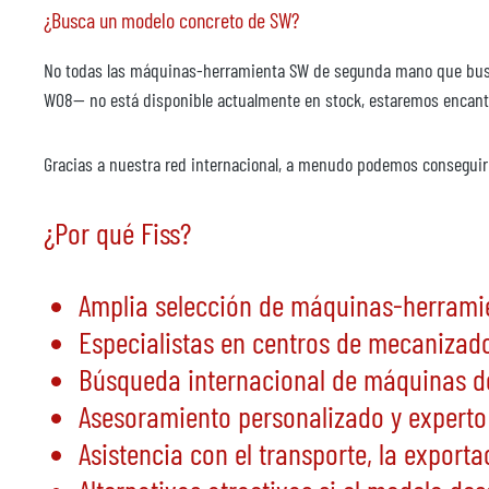
¿Busca un modelo concreto de SW?
- Diámetro nominal NG 5
No todas las máquinas-herramienta SW de segunda mano que busca
- Vía del distribuidor 10
W08— no está disponible actualmente en stock, estaremos encanta
- Presión máx. de funcionamiento hidráulico 250 bar
Gracias a nuestra red internacional, a menudo podemos conseguir
¿Por qué Fiss?
- Máx. presión de servicio neumática 8 bar (asignación de conexiones
Transportador rascador (de dos piezas)
Amplia selección de máquinas-herram
Especialistas en centros de mecaniza
(virutas cortas, rotas, de aguja, de fundición, abrasión de fundición, 
Búsqueda internacional de máquinas 
Asesoramiento personalizado y experto
- Adecuado para virutas < 100 mm
Asistencia con el transporte, la export
-