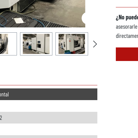
¿No puede
asesorarle
directamen
ontal
2