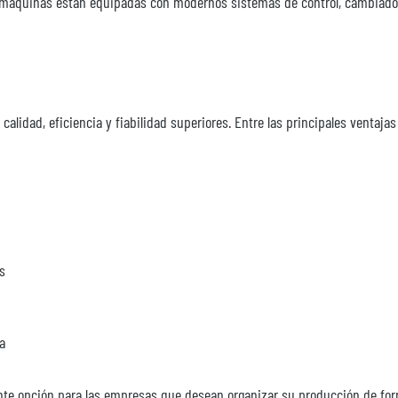
s máquinas están equipadas con modernos sistemas de control, cambiadore
dad, eficiencia y fiabilidad superiores. Entre las principales ventajas
s
la
ente opción para las empresas que desean organizar su producción de for