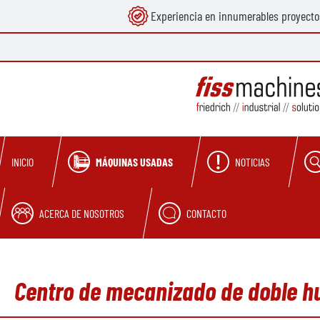
Experiencia en innumerables proyecto
 búsqueda
Saltar a la navegación principal
MÁQUINAS USADAS
NOTICIAS
INICIO
ACERCA DE NOSOTROS
CONTACTO
Centro de mecanizado de doble h