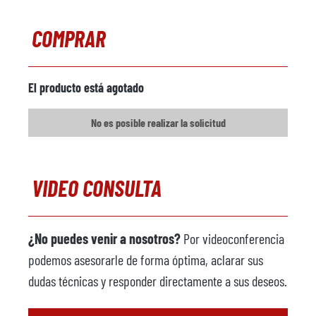
Unidad extractora
no disponible
COMPRAR
Fabricante
Modelo
El producto está agotado
Año
No es posible realizar la solicitud
Máquina pulverizadora
disponible
Fabricante
Frech
VIDEO CONSULTA
Modelo
601 S
Año
2016
¿No puedes venir a nosotros?
Por videoconferencia
Dispositivo de detección
no disponible
podemos asesorarle de forma óptima, aclarar sus
de peso
dudas técnicas y responder directamente a sus deseos.
Fabricante