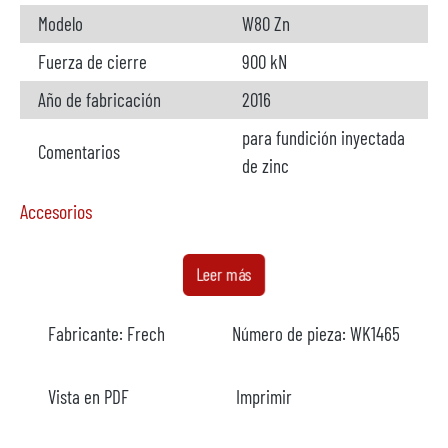
Modelo
W80 Zn
Fuerza de cierre
900 kN
Año de fabricación
2016
para fundición inyectada
Comentarios
de zinc
Accesorios
Horno
disponible
Leer más
Fabricante
Meltec
Fabricante:
Frech
Número de pieza:
WK1465
Modelo
ZC 80/180
Año
2016
Vista en PDF
Imprimir
Calefacción
eléctrico