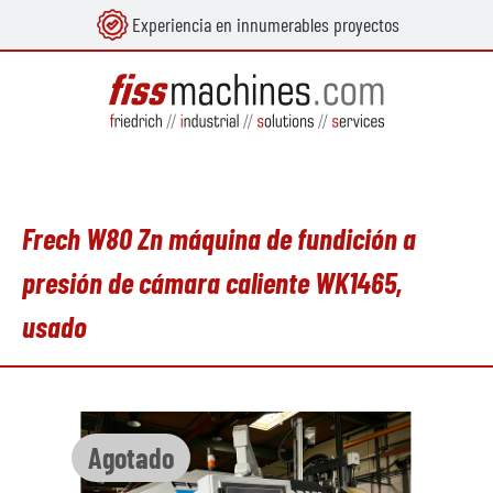
Experiencia en innumerables proyectos
enido principal
Frech W80 Zn máquina de fundición a
presión de cámara caliente WK1465,
usado
Omitir galería de imágenes
Agotado