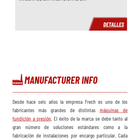
E
Fabricante
Modelo
S
DETALLES
Año
Plazo de entrega
inmediatamente
Precio
a petición
MANUFACTURER INFO
Desde hace seis años la empresa Frech es uno de los
fabricantes más grandes de distintas
máquinas de
fundición a presión
. El éxito de la marca se debe tanto al
gran número de soluciones estándares como a la
fabricación de instalaciones por encargo particular. Cada