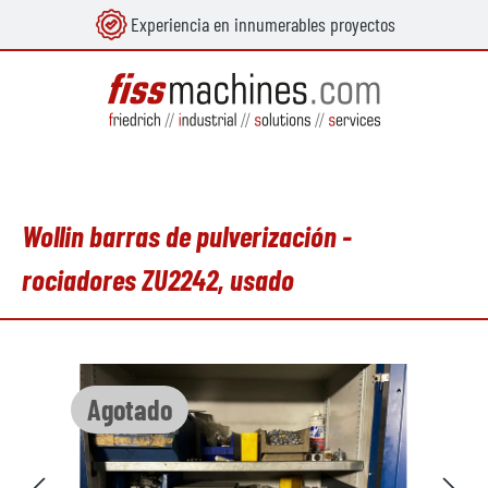
Experiencia en innumerables proyectos
enido principal
Wollin barras de pulverización -
rociadores ZU2242, usado
Omitir galería de imágenes
Agotado